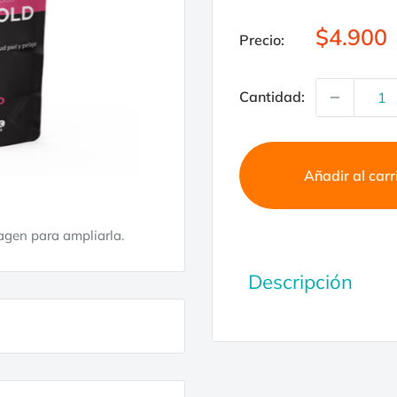
Precio
$4.900
Precio:
de
venta
Cantidad:
Añadir al carr
magen para ampliarla.
Descripción
AGILITY GOLD TROZ
completo para perros