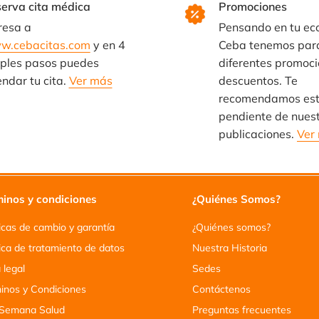
erva cita médica
Promociones
resa a
Pensando en tu ec
w.cebacitas.com
y en 4
Ceba tenemos para
ples pasos puedes
diferentes promoci
ndar tu cita.
Ver más
descuentos. Te
recomendamos est
pendiente de nues
publicaciones.
Ver
inos y condiciones
¿Quiénes Somos?
ticas de cambio y garantía
¿Quiénes somos?
tica de tratamiento de datos
Nuestra Historia
 legal
Sedes
inos y Condiciones
Contáctenos
Semana Salud
Preguntas frecuentes