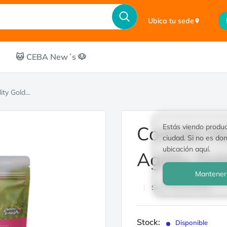
Ubica tu sede
🐱 CEBA New´s 🐶​
y Gold...
Estás viendo produc
Comida Hú
ciudad. Si no es do
ubicación aquí.
Agility Go
Mantener
SKU:
ITAAL10146
Stock:
Disponible