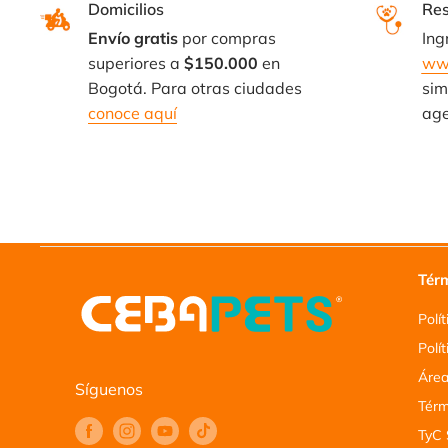
Domicilios
Res
Envío gratis
por compras
Ing
superiores a
$150.000
en
ww
Bogotá. Para otras ciudades
sim
conoce aquí
age
Térm
Polí
Polí
Área
Síguenos
Térm
TyC 