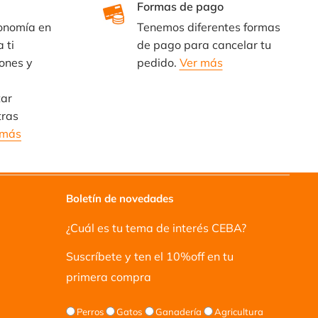
Formas de pago
onomía en
Tenemos diferentes formas
 ti
de pago para cancelar tu
ones y
pedido.
Ver más
ar
tras
 más
Boletín de novedades
¿Cuál es tu tema de interés CEBA?
Suscríbete y ten el 10%off en tu
primera compra
Perros
Gatos
Ganadería
Agricultura