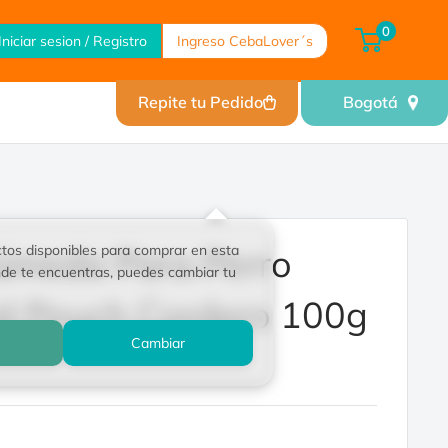
0
Iniciar sesion / Registro
Ingreso CebaLover´s
Repite tu Pedido
Bogotá
tos disponibles para comprar en esta
meda Para Perro
nde te encuentras, puedes cambiar tu
ld Pouch Cordero 100g
Cambiar