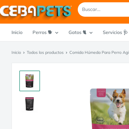
Ir
CEBA
directamente
al
contenido
Inicio
Perros ​🐕​
Gatos 🐈
Servicios 🩺​
Inicio
Todos los productos
Comida Húmeda Para Perro Agilit